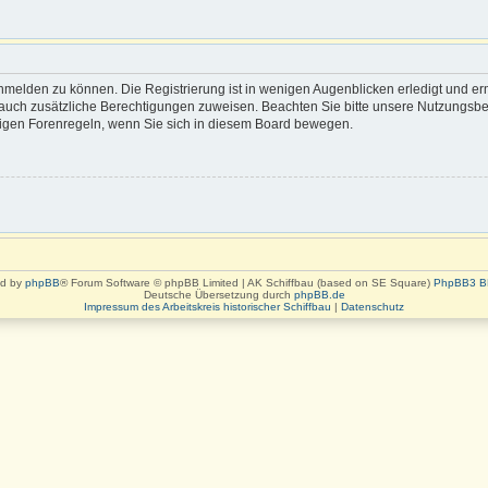
nmelden zu können. Die Registrierung ist in wenigen Augenblicken erledigt und erm
rn auch zusätzliche Berechtigungen zuweisen. Beachten Sie bitte unsere Nutzung
eiligen Forenregeln, wenn Sie sich in diesem Board bewegen.
d by
phpBB
® Forum Software © phpBB Limited | AK Schiffbau (based on SE Square)
PhpBB3 B
Deutsche Übersetzung durch
phpBB.de
Impressum des Arbeitskreis historischer Schiffbau
|
Datenschutz