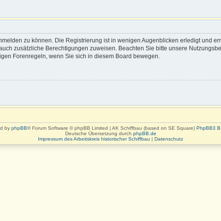
nmelden zu können. Die Registrierung ist in wenigen Augenblicken erledigt und erm
rn auch zusätzliche Berechtigungen zuweisen. Beachten Sie bitte unsere Nutzung
eiligen Forenregeln, wenn Sie sich in diesem Board bewegen.
d by
phpBB
® Forum Software © phpBB Limited | AK Schiffbau (based on SE Square)
PhpBB3 B
Deutsche Übersetzung durch
phpBB.de
Impressum des Arbeitskreis historischer Schiffbau
|
Datenschutz