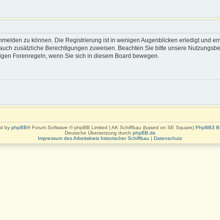
nmelden zu können. Die Registrierung ist in wenigen Augenblicken erledigt und erm
rn auch zusätzliche Berechtigungen zuweisen. Beachten Sie bitte unsere Nutzung
eiligen Forenregeln, wenn Sie sich in diesem Board bewegen.
d by
phpBB
® Forum Software © phpBB Limited | AK Schiffbau (based on SE Square)
PhpBB3 B
Deutsche Übersetzung durch
phpBB.de
Impressum des Arbeitskreis historischer Schiffbau
|
Datenschutz