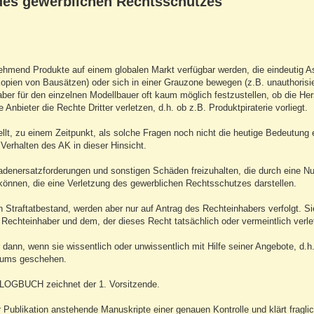
des gewerblichen Rechtsschutzes
ehmend Produkte auf einem globalen Markt verfügbar werden, die eindeutig A
opien von Bausätzen) oder sich in einer Grauzone bewegen (z.B. unauthorisie
ber für den einzelnen Modellbauer oft kaum möglich festzustellen, ob die Her
Anbieter die Rechte Dritter verletzen, d.h. ob z.B. Produktpiraterie vorliegt.
lt, zu einem Zeitpunkt, als solche Fragen noch nicht die heutige Bedeutung 
 Verhalten des AK in dieser Hinsicht.
denersatzforderungen und sonstigen Schäden freizuhalten, die durch eine N
önnen, die eine Verletzung des gewerblichen Rechtsschutzes darstellen.
 Straftatbestand, werden aber nur auf Antrag des Rechteinhabers verfolgt. S
 Rechteinhaber und dem, der dieses Recht tatsächlich oder vermeintlich verle
dann, wenn sie wissentlich oder unwissentlich mit Hilfe seiner Angebote, d.h
rums geschehen.
as LOGBUCH zeichnet der 1. Vorsitzende.
ur Publikation anstehende Manuskripte einer genauen Kontrolle und klärt fragli