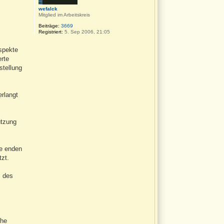
wefalck
Mitglied im Arbeitskreis
Beiträge:
3669
Registriert:
5. Sep 2006, 21:05
spekte
rte
stellung
erlangt
utzung
ie enden
tzt.
. des
che