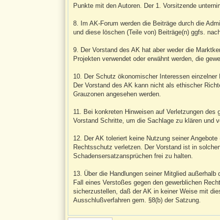
Punkte mit den Autoren. Der 1. Vorsitzende untern
8. Im AK-Forum werden die Beiträge durch die Admi
und diese löschen (Teile von) Beiträge(n) ggfs. na
9. Der Vorstand des AK hat aber weder die Marktkenn
Projekten verwendet oder erwähnt werden, die gewer
10. Der Schutz ökonomischer Interessen einzelner 
Der Vorstand des AK kann nicht als ethischer Richte
Grauzonen angesehen werden.
11. Bei konkreten Hinweisen auf Verletzungen de
Vorstand Schritte, um die Sachlage zu klären und v
12. Der AK toleriert keine Nutzung seiner Angebot
Rechtsschutz verletzen. Der Vorstand ist in solche
Schadensersatzansprüchen frei zu halten.
13. Über die Handlungen seiner Mitglied außerhalb d
Fall eines Verstoßes gegen den gewerblichen Recht
sicherzustellen, daß der AK in keiner Weise mit die
Ausschlußverfahren gem. §8(b) der Satzung.