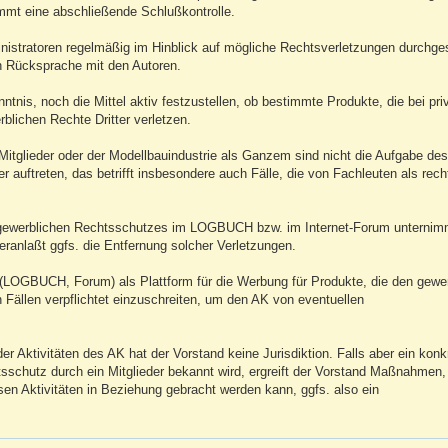
immt eine abschließende Schlußkontrolle.
nistratoren regelmäßig im Hinblick auf mögliche Rechtsverletzungen durchg
ch Rücksprache mit den Autoren.
tnis, noch die Mittel aktiv festzustellen, ob bestimmte Produkte, die bei pri
blichen Rechte Dritter verletzen.
Mitglieder oder der Modellbauindustrie als Ganzem sind nicht die Aufgabe de
r auftreten, das betrifft insbesondere auch Fälle, die von Fachleuten als rech
s gewerblichen Rechtsschutzes im LOGBUCH bzw. im Internet-Forum unternim
eranlaßt ggfs. die Entfernung solcher Verletzungen.
e (LOGBUCH, Forum) als Plattform für die Werbung für Produkte, die den gewe
n Fällen verpflichtet einzuschreiten, um den AK von eventuellen
er Aktivitäten des AK hat der Vorstand keine Jurisdiktion. Falls aber ein konk
sschutz durch ein Mitglieder bekannt wird, ergreift der Vorstand Maßnahmen
sen Aktivitäten in Beziehung gebracht werden kann, ggfs. also ein