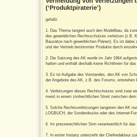
Vermeidung von Verletzungen 
g
(‘Produktpiraterie’)
gefaßt:
1. Das Thema tangiert auch den Modellbau, da zun
des gewerblichen Rechtsschutzes verletzen (z.B. K
Bausätze nach gewerblichen Plänen). Es ist dabei a
und der Vertrieb bestimmter Produkte durch einzelne 
2. Die Satzung des AK wurde im Jahr 1964 aufgestel
hatten und enthält deshalb keine Richtlinien für das
3. Es ist Aufgabe des Vorstandes, den AK von Scha
der Angebote des AK, z.B. des Forums, entstehen k
4. Verletzungen dieses Rechtschutzes sind zwar ein
meist in einem zivilrechtlichen Streit zwischen dem
5. Solche Rechtsverletzungen tangieren den AK nur 
LOGBUCH, der Sonderdrucke oder des Internet-Fo
6. Im presserechtlichen Sinn verantwortlich für d
7. In erster Instanz unterzieht der Chefredakteur z