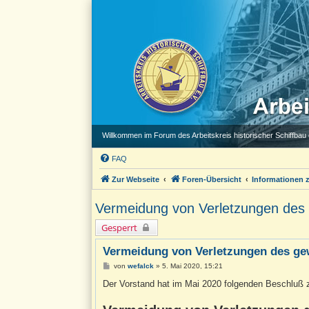
Willkommen im Forum des Arbeitskreis historischer Schiffbau e
FAQ
Zur Webseite
Foren-Übersicht
Informationen
Vermeidung von Verletzungen des
Gesperrt
Vermeidung von Verletzungen des ge
B
von
wefalck
»
5. Mai 2020, 15:21
e
i
Der Vorstand hat im Mai 2020 folgenden Beschluß 
t
r
a