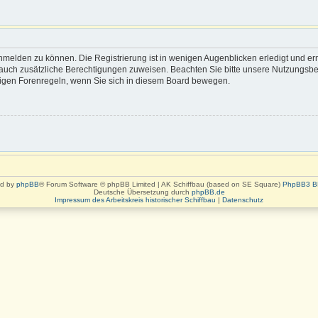
nmelden zu können. Die Registrierung ist in wenigen Augenblicken erledigt und erm
rn auch zusätzliche Berechtigungen zuweisen. Beachten Sie bitte unsere Nutzung
eiligen Forenregeln, wenn Sie sich in diesem Board bewegen.
d by
phpBB
® Forum Software © phpBB Limited | AK Schiffbau (based on SE Square)
PhpBB3 B
Deutsche Übersetzung durch
phpBB.de
Impressum des Arbeitskreis historischer Schiffbau
|
Datenschutz