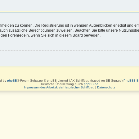
nmelden zu können. Die Registrierung ist in wenigen Augenblicken erledigt und erm
rn auch zusätzliche Berechtigungen zuweisen. Beachten Sie bitte unsere Nutzung
eiligen Forenregeln, wenn Sie sich in diesem Board bewegen.
d by
phpBB
® Forum Software © phpBB Limited | AK Schiffbau (based on SE Square)
PhpBB3 B
Deutsche Übersetzung durch
phpBB.de
Impressum des Arbeitskreis historischer Schiffbau
|
Datenschutz