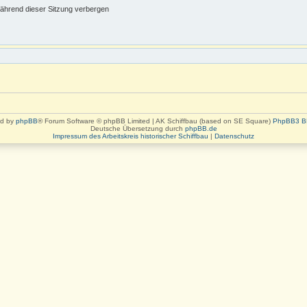
ährend dieser Sitzung verbergen
d by
phpBB
® Forum Software © phpBB Limited | AK Schiffbau (based on SE Square)
PhpBB3 B
Deutsche Übersetzung durch
phpBB.de
Impressum des Arbeitskreis historischer Schiffbau
|
Datenschutz