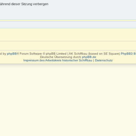
ährend dieser Sitzung verbergen
d by
phpBB
® Forum Software © phpBB Limited | AK Schiffbau (based on SE Square)
PhpBB3 B
Deutsche Übersetzung durch
phpBB.de
Impressum des Arbeitskreis historischer Schiffbau
|
Datenschutz