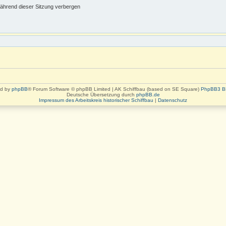
ährend dieser Sitzung verbergen
d by
phpBB
® Forum Software © phpBB Limited | AK Schiffbau (based on SE Square)
PhpBB3 B
Deutsche Übersetzung durch
phpBB.de
Impressum des Arbeitskreis historischer Schiffbau
|
Datenschutz