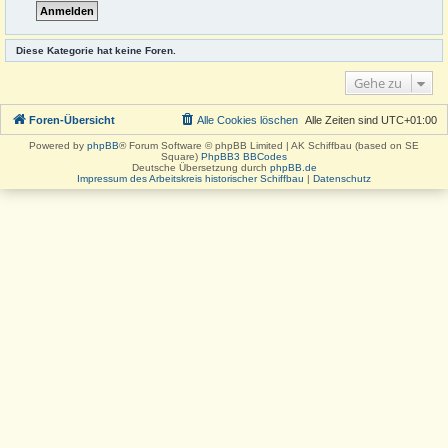
Diese Kategorie hat keine Foren.
Gehe zu
Foren-Übersicht
Alle Cookies löschen
Alle Zeiten sind
UTC+01:00
Powered by
phpBB
® Forum Software © phpBB Limited | AK Schiffbau (based on SE
Square)
PhpBB3 BBCodes
Deutsche Übersetzung durch
phpBB.de
Impressum des Arbeitskreis historischer Schiffbau
|
Datenschutz