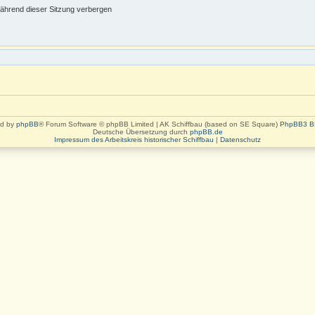
ährend dieser Sitzung verbergen
d by
phpBB
® Forum Software © phpBB Limited | AK Schiffbau (based on SE Square)
PhpBB3 B
Deutsche Übersetzung durch
phpBB.de
Impressum des Arbeitskreis historischer Schiffbau
|
Datenschutz