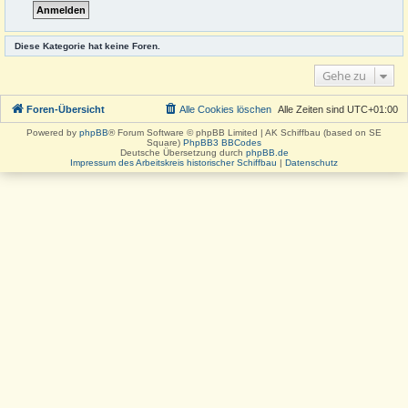
Diese Kategorie hat keine Foren.
Gehe zu
Foren-Übersicht
Alle Cookies löschen
Alle Zeiten sind
UTC+01:00
Powered by
phpBB
® Forum Software © phpBB Limited | AK Schiffbau (based on SE
Square)
PhpBB3 BBCodes
Deutsche Übersetzung durch
phpBB.de
Impressum des Arbeitskreis historischer Schiffbau
|
Datenschutz