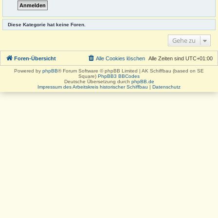
Diese Kategorie hat keine Foren.
Gehe zu
Foren-Übersicht
Alle Cookies löschen
Alle Zeiten sind
UTC+01:00
Powered by
phpBB
® Forum Software © phpBB Limited | AK Schiffbau (based on SE
Square)
PhpBB3 BBCodes
Deutsche Übersetzung durch
phpBB.de
Impressum des Arbeitskreis historischer Schiffbau
|
Datenschutz