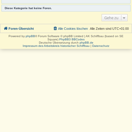
Diese Kategorie hat keine Foren.
Gehe zu
Foren-Übersicht
Alle Cookies löschen
Alle Zeiten sind
UTC+01:00
Powered by
phpBB
® Forum Software © phpBB Limited | AK Schiffbau (based on SE
Square)
PhpBB3 BBCodes
Deutsche Übersetzung durch
phpBB.de
Impressum des Arbeitskreis historischer Schiffbau
|
Datenschutz