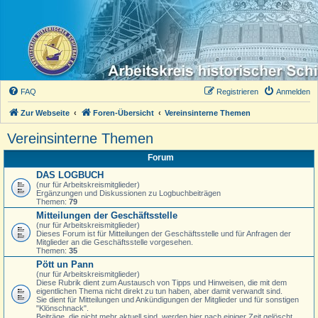
FAQ
Registrieren
Anmelden
Zur Webseite
Foren-Übersicht
Vereinsinterne Themen
Vereinsinterne Themen
Forum
DAS LOGBUCH
(nur für Arbeitskreismitglieder)
Ergänzungen und Diskussionen zu Logbuchbeiträgen
Themen:
79
Mitteilungen der Geschäftsstelle
(nur für Arbeitskreismitglieder)
Dieses Forum ist für Mitteilungen der Geschäftsstelle und für Anfragen der
Mitglieder an die Geschäftsstelle vorgesehen.
Themen:
35
Pött un Pann
(nur für Arbeitskreismitglieder)
Diese Rubrik dient zum Austausch von Tipps und Hinweisen, die mit dem
eigentlichen Thema nicht direkt zu tun haben, aber damit verwandt sind.
Sie dient für Mitteilungen und Ankündigungen der Mitglieder und für sonstigen
"Klönschnack".
Beiträge, die nicht mehr aktuell sind, werden hier nach einiger Zeit gelöscht.