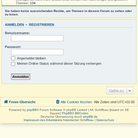
Themen:
134
Sie haben keine ausreichenden Rechte, um Themen in diesem Forum zu sehen oder
zu lesen.
ANMELDEN
•
REGISTRIEREN
Benutzername:
Passwort:
Angemeldet bleiben
Meinen Online-Status während dieser Sitzung verbergen
Gehe zu
Foren-Übersicht
Alle Cookies löschen
Alle Zeiten sind
UTC+01:00
Powered by
phpBB
® Forum Software © phpBB Limited | AK Schiffbau (based on SE
Square)
PhpBB3 BBCodes
Deutsche Übersetzung durch
phpBB.de
Impressum des Arbeitskreis historischer Schiffbau
|
Datenschutz