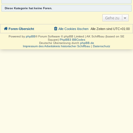
Diese Kategorie hat keine Foren.
Gehe zu
Foren-Übersicht
Alle Cookies löschen
Alle Zeiten sind
UTC+01:00
Powered by
phpBB
® Forum Software © phpBB Limited | AK Schiffbau (based on SE
Square)
PhpBB3 BBCodes
Deutsche Übersetzung durch
phpBB.de
Impressum des Arbeitskreis historischer Schiffbau
|
Datenschutz