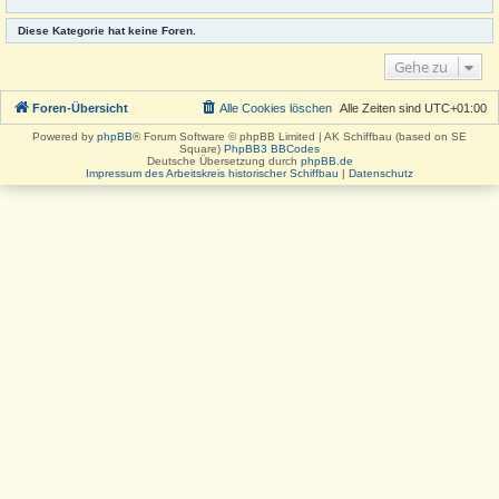
Diese Kategorie hat keine Foren.
Gehe zu
Foren-Übersicht
Alle Cookies löschen
Alle Zeiten sind
UTC+01:00
Powered by
phpBB
® Forum Software © phpBB Limited | AK Schiffbau (based on SE
Square)
PhpBB3 BBCodes
Deutsche Übersetzung durch
phpBB.de
Impressum des Arbeitskreis historischer Schiffbau
|
Datenschutz