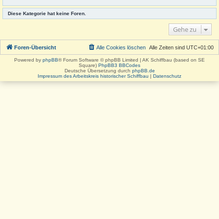
Diese Kategorie hat keine Foren.
Gehe zu
Foren-Übersicht
Alle Cookies löschen
Alle Zeiten sind
UTC+01:00
Powered by
phpBB
® Forum Software © phpBB Limited | AK Schiffbau (based on SE
Square)
PhpBB3 BBCodes
Deutsche Übersetzung durch
phpBB.de
Impressum des Arbeitskreis historischer Schiffbau
|
Datenschutz