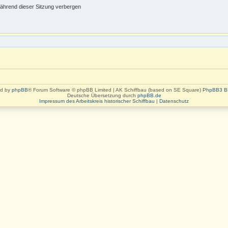
ährend dieser Sitzung verbergen
d by
phpBB
® Forum Software © phpBB Limited | AK Schiffbau (based on SE Square)
PhpBB3 B
Deutsche Übersetzung durch
phpBB.de
Impressum des Arbeitskreis historischer Schiffbau
|
Datenschutz