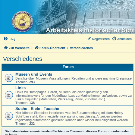
FAQ
Registrieren
Anmelden
Zur Webseite
Foren-Übersicht
Verschiedenes
Verschiedenes
Forum
Museen und Events
Berichte über Museen, Ausstellungen, Regatten und andere maritime Ereignisse
Themen:
293
Links
Links zu Homepages, Foren, Museen, die einen qualitativ guten
Informationswert für den Modellbau, bzw. zu Marinethemen aufweisen, sowie zu
Einkaufsquellen (Materialien, Werkzeug, Pläne, Zubehör, etc.)
Themen:
138
Suche - Biete - Tausche
Hier können Sie selbst inserieren, was im Zusammenhang mit dem Hobby
Schiffbau steht. Kommerzielle Inserate sind unzulässig. Anzeigen werden
regelmäßig automatisch gelöscht, können aber wieder neu eingestellt werden.
Themen:
232
Sie haben keine ausreichenden Rechte, um Themen in diesem Forum zu sehen oder
zu lesen.