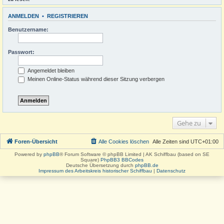
ANMELDEN
•
REGISTRIEREN
Benutzername:
Passwort:
Angemeldet bleiben
Meinen Online-Status während dieser Sitzung verbergen
Gehe zu
Foren-Übersicht
Alle Cookies löschen
Alle Zeiten sind
UTC+01:00
Powered by
phpBB
® Forum Software © phpBB Limited | AK Schiffbau (based on SE
Square)
PhpBB3 BBCodes
Deutsche Übersetzung durch
phpBB.de
Impressum des Arbeitskreis historischer Schiffbau
|
Datenschutz