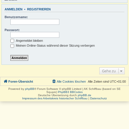
ANMELDEN
•
REGISTRIEREN
Benutzername:
Passwort:
Angemeldet bleiben
Meinen Online-Status während dieser Sitzung verbergen
Gehe zu
Foren-Übersicht
Alle Cookies löschen
Alle Zeiten sind
UTC+01:00
Powered by
phpBB
® Forum Software © phpBB Limited | AK Schiffbau (based on SE
Square)
PhpBB3 BBCodes
Deutsche Übersetzung durch
phpBB.de
Impressum des Arbeitskreis historischer Schiffbau
|
Datenschutz