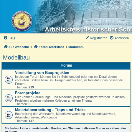
FAQ
Registrieren
Anmelden
Zur Webseite
Foren-Übersicht
Modellbau
Modellbau
Forum
Vorstellung von Bauprojekten
In diesem Forum können Sie ihr Schiffsmodell oder nur ein Detail davon
vorstellen. Sollten beim Bau Fragen auftauchen, ist hier dafür das passende
Forum.
Themen:
219
Forenprojekte
Hier können Forschungs- und Modellbauprojekte gestartet werden. In diesen
Projekten arbeiten mehrere Kollegen an einem Thema.
Themen:
6
Materialbearbeitung - Tipps und Tricks
Bearbeitung der Werkstoffe, Materialverwendung und Materialauswahl,
Arbeitstechniken, Werkzeuge
Themen:
147
Sie haben keine ausreichenden Rechte, um Themen in diesem Forum zu sehen oder
zu lesen.