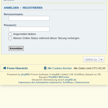
ANMELDEN
•
REGISTRIEREN
Benutzername:
Passwort:
Angemeldet bleiben
Meinen Online-Status während dieser Sitzung verbergen
Gehe zu
Foren-Übersicht
Alle Cookies löschen
Alle Zeiten sind
UTC+01:00
Powered by
phpBB
® Forum Software © phpBB Limited | AK Schiffbau (based on SE
Square)
PhpBB3 BBCodes
Deutsche Übersetzung durch
phpBB.de
Impressum des Arbeitskreis historischer Schiffbau
|
Datenschutz