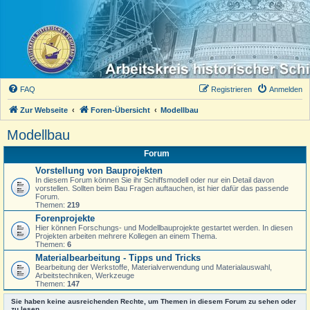
FAQ
Registrieren
Anmelden
Zur Webseite
Foren-Übersicht
Modellbau
Modellbau
Forum
Vorstellung von Bauprojekten
In diesem Forum können Sie ihr Schiffsmodell oder nur ein Detail davon
vorstellen. Sollten beim Bau Fragen auftauchen, ist hier dafür das passende
Forum.
Themen:
219
Forenprojekte
Hier können Forschungs- und Modellbauprojekte gestartet werden. In diesen
Projekten arbeiten mehrere Kollegen an einem Thema.
Themen:
6
Materialbearbeitung - Tipps und Tricks
Bearbeitung der Werkstoffe, Materialverwendung und Materialauswahl,
Arbeitstechniken, Werkzeuge
Themen:
147
Sie haben keine ausreichenden Rechte, um Themen in diesem Forum zu sehen oder
zu lesen.