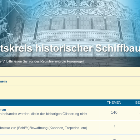
.V. Bitte lesen Sie vor der Registrierung die Forenregeln.
mein
THEMEN
BE
emen
140
 behandelt werden, die in der bisherigen Gliederung nicht
7
isse zur (Schiffs)Bewaffnung (Kanonen, Torpedos, etc)