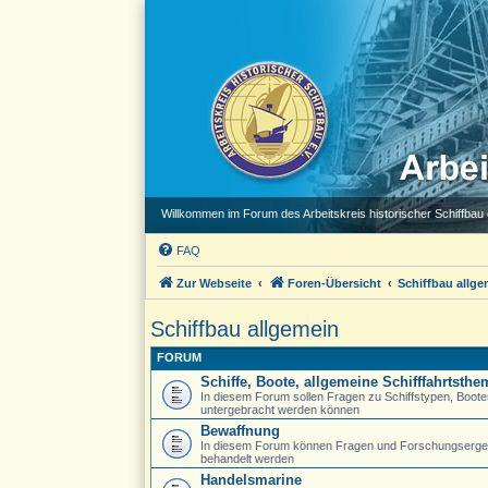
Willkommen im Forum des Arbeitskreis historischer Schiffbau e
FAQ
Zur Webseite
Foren-Übersicht
Schiffbau allge
Schiffbau allgemein
FORUM
Schiffe, Boote, allgemeine Schifffahrtsth
In diesem Forum sollen Fragen zu Schiffstypen, Booten
untergebracht werden können
Bewaffnung
In diesem Forum können Fragen und Forschungsergebn
behandelt werden
Handelsmarine