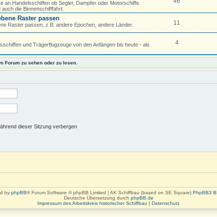
46
sse an Handelsschiffen ob Segler, Dampfer oder Motorschiffe
auch die Binnenschifffahrt.
gebene Raster passen
11
bene Raster passen, z.B. andere Epochen, andere Länder.
4
schiffen und Trägerflugzeuge von den Anfängen bis heute - als
m Forum zu sehen oder zu lesen.
ährend dieser Sitzung verbergen
d by
phpBB
® Forum Software © phpBB Limited | AK Schiffbau (based on SE Square)
PhpBB3 B
Deutsche Übersetzung durch
phpBB.de
Impressum des Arbeitskreis historischer Schiffbau
|
Datenschutz