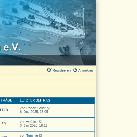
Registrieren
Anmelden
ITRÄGE
LETZTER BEITRAG
N
von
Robert Seiler
1178
e
6. Dez 2025, 16:05
u
e
N
von
wefalck
s
59
e
3. Jan 2026, 18:11
t
u
e
e
r
N
von
Tommie
s