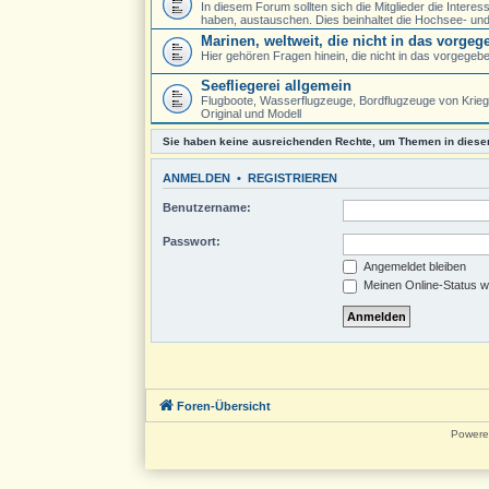
In diesem Forum sollten sich die Mitglieder die Intere
haben, austauschen. Dies beinhaltet die Hochsee- und 
Marinen, weltweit, die nicht in das vorge
Hier gehören Fragen hinein, die nicht in das vorgege
Seefliegerei allgemein
Flugboote, Wasserflugzeuge, Bordflugzeuge von Kriegs
Original und Modell
Sie haben keine ausreichenden Rechte, um Themen in diese
ANMELDEN
•
REGISTRIEREN
Benutzername:
Passwort:
Angemeldet bleiben
Meinen Online-Status w
Foren-Übersicht
Powere