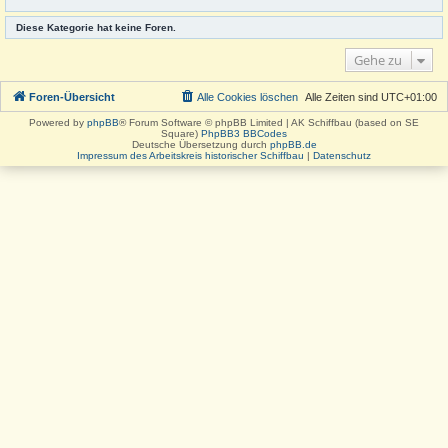
Diese Kategorie hat keine Foren.
Gehe zu
Foren-Übersicht
Alle Cookies löschen
Alle Zeiten sind
UTC+01:00
Powered by
phpBB
® Forum Software © phpBB Limited | AK Schiffbau (based on SE
Square)
PhpBB3 BBCodes
Deutsche Übersetzung durch
phpBB.de
Impressum des Arbeitskreis historischer Schiffbau
|
Datenschutz