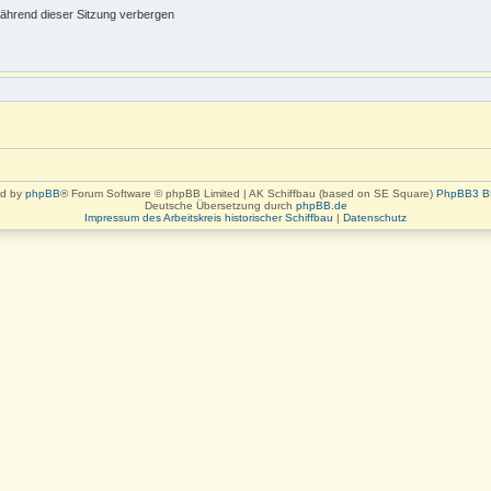
ährend dieser Sitzung verbergen
d by
phpBB
® Forum Software © phpBB Limited | AK Schiffbau (based on SE Square)
PhpBB3 B
Deutsche Übersetzung durch
phpBB.de
Impressum des Arbeitskreis historischer Schiffbau
|
Datenschutz