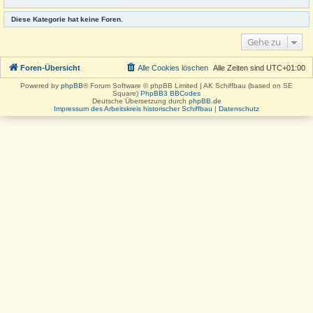
Diese Kategorie hat keine Foren.
Gehe zu
Foren-Übersicht
Alle Cookies löschen
Alle Zeiten sind
UTC+01:00
Powered by
phpBB
® Forum Software © phpBB Limited | AK Schiffbau (based on SE
Square)
PhpBB3 BBCodes
Deutsche Übersetzung durch
phpBB.de
Impressum des Arbeitskreis historischer Schiffbau
|
Datenschutz