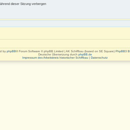
ährend dieser Sitzung verbergen
d by
phpBB
® Forum Software © phpBB Limited | AK Schiffbau (based on SE Square)
PhpBB3 B
Deutsche Übersetzung durch
phpBB.de
Impressum des Arbeitskreis historischer Schiffbau
|
Datenschutz