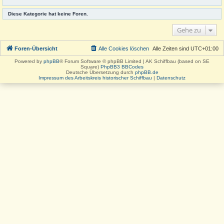
Diese Kategorie hat keine Foren.
Gehe zu
Foren-Übersicht
Alle Cookies löschen
Alle Zeiten sind
UTC+01:00
Powered by
phpBB
® Forum Software © phpBB Limited | AK Schiffbau (based on SE
Square)
PhpBB3 BBCodes
Deutsche Übersetzung durch
phpBB.de
Impressum des Arbeitskreis historischer Schiffbau
|
Datenschutz