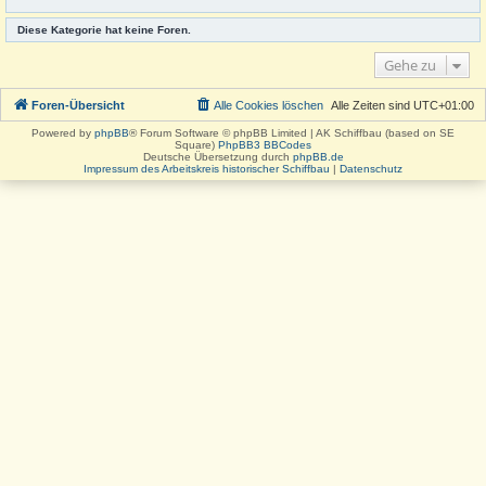
Diese Kategorie hat keine Foren.
Gehe zu
Foren-Übersicht
Alle Cookies löschen
Alle Zeiten sind
UTC+01:00
Powered by
phpBB
® Forum Software © phpBB Limited | AK Schiffbau (based on SE
Square)
PhpBB3 BBCodes
Deutsche Übersetzung durch
phpBB.de
Impressum des Arbeitskreis historischer Schiffbau
|
Datenschutz