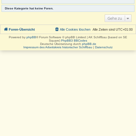
Diese Kategorie hat keine Foren.
Gehe zu
Foren-Übersicht
Alle Cookies löschen
Alle Zeiten sind
UTC+01:00
Powered by
phpBB
® Forum Software © phpBB Limited | AK Schiffbau (based on SE
Square)
PhpBB3 BBCodes
Deutsche Übersetzung durch
phpBB.de
Impressum des Arbeitskreis historischer Schiffbau
|
Datenschutz