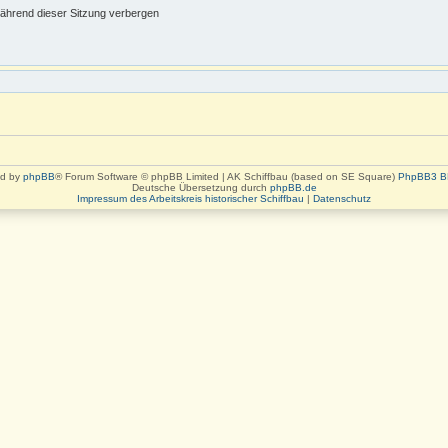
ährend dieser Sitzung verbergen
d by
phpBB
® Forum Software © phpBB Limited | AK Schiffbau (based on SE Square)
PhpBB3 B
Deutsche Übersetzung durch
phpBB.de
Impressum des Arbeitskreis historischer Schiffbau
|
Datenschutz