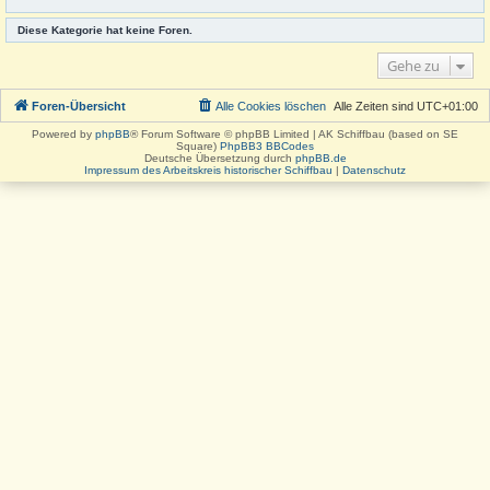
Diese Kategorie hat keine Foren.
Gehe zu
Foren-Übersicht
Alle Cookies löschen
Alle Zeiten sind
UTC+01:00
Powered by
phpBB
® Forum Software © phpBB Limited | AK Schiffbau (based on SE
Square)
PhpBB3 BBCodes
Deutsche Übersetzung durch
phpBB.de
Impressum des Arbeitskreis historischer Schiffbau
|
Datenschutz