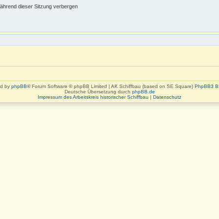
ährend dieser Sitzung verbergen
d by
phpBB
® Forum Software © phpBB Limited | AK Schiffbau (based on SE Square)
PhpBB3 B
Deutsche Übersetzung durch
phpBB.de
Impressum des Arbeitskreis historischer Schiffbau
|
Datenschutz