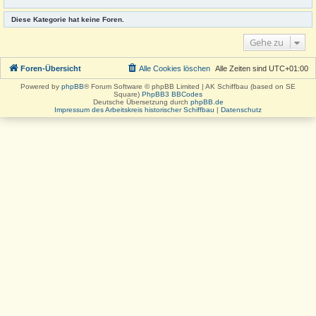
Diese Kategorie hat keine Foren.
Gehe zu
Foren-Übersicht
Alle Cookies löschen
Alle Zeiten sind
UTC+01:00
Powered by
phpBB
® Forum Software © phpBB Limited | AK Schiffbau (based on SE
Square)
PhpBB3 BBCodes
Deutsche Übersetzung durch
phpBB.de
Impressum des Arbeitskreis historischer Schiffbau
|
Datenschutz