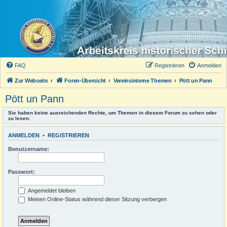
FAQ
Registrieren
Anmelden
Zur Webseite
Foren-Übersicht
Vereinsinterne Themen
Pött un Pann
Pött un Pann
Sie haben keine ausreichenden Rechte, um Themen in diesem Forum zu sehen oder
zu lesen.
ANMELDEN
•
REGISTRIEREN
Benutzername:
Passwort:
Angemeldet bleiben
Meinen Online-Status während dieser Sitzung verbergen