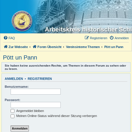
FAQ
Registrieren
Anmelden
Zur Webseite
Foren-Übersicht
Vereinsinterne Themen
Pött un Pann
Pött un Pann
Sie haben keine ausreichenden Rechte, um Themen in diesem Forum zu sehen oder
zu lesen.
ANMELDEN
•
REGISTRIEREN
Benutzername:
Passwort:
Angemeldet bleiben
Meinen Online-Status während dieser Sitzung verbergen