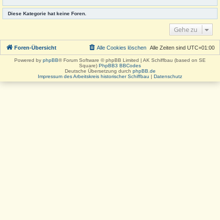
Diese Kategorie hat keine Foren.
Gehe zu
Foren-Übersicht
Alle Cookies löschen
Alle Zeiten sind
UTC+01:00
Powered by
phpBB
® Forum Software © phpBB Limited | AK Schiffbau (based on SE
Square)
PhpBB3 BBCodes
Deutsche Übersetzung durch
phpBB.de
Impressum des Arbeitskreis historischer Schiffbau
|
Datenschutz