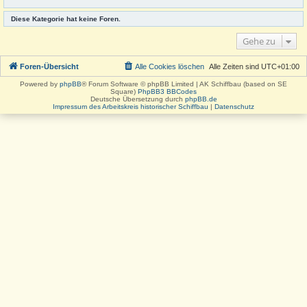
Diese Kategorie hat keine Foren.
Gehe zu
Foren-Übersicht
Alle Cookies löschen
Alle Zeiten sind
UTC+01:00
Powered by
phpBB
® Forum Software © phpBB Limited | AK Schiffbau (based on SE
Square)
PhpBB3 BBCodes
Deutsche Übersetzung durch
phpBB.de
Impressum des Arbeitskreis historischer Schiffbau
|
Datenschutz