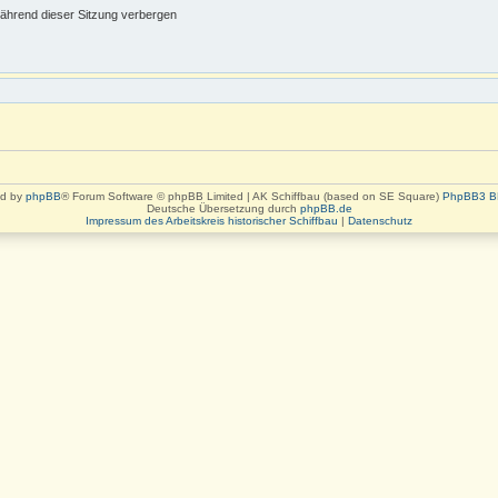
ährend dieser Sitzung verbergen
d by
phpBB
® Forum Software © phpBB Limited | AK Schiffbau (based on SE Square)
PhpBB3 B
Deutsche Übersetzung durch
phpBB.de
Impressum des Arbeitskreis historischer Schiffbau
|
Datenschutz