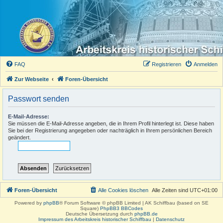
FAQ
Registrieren
Anmelden
Zur Webseite
Foren-Übersicht
Passwort senden
E-Mail-Adresse:
Sie müssen die E-Mail-Adresse angeben, die in Ihrem Profil hinterlegt ist. Diese haben
Sie bei der Registrierung angegeben oder nachträglich in Ihrem persönlichen Bereich
geändert.
Foren-Übersicht
Alle Cookies löschen
Alle Zeiten sind
UTC+01:00
Powered by
phpBB
® Forum Software © phpBB Limited | AK Schiffbau (based on SE
Square)
PhpBB3 BBCodes
Deutsche Übersetzung durch
phpBB.de
Impressum des Arbeitskreis historischer Schiffbau
|
Datenschutz