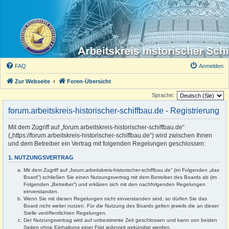
FAQ
Anmelden
Zur Webseite
Foren-Übersicht
Sprache:
forum.arbeitskreis-historischer-schiffbau.de - Registrierung
Mit dem Zugriff auf „forum.arbeitskreis-historischer-schiffbau.de“
(„https://forum.arbeitskreis-historischer-schiffbau.de“) wird zwischen Ihnen
und dem Betreiber ein Vertrag mit folgenden Regelungen geschlossen:
1. NUTZUNGSVERTRAG
Mit dem Zugriff auf „forum.arbeitskreis-historischer-schiffbau.de“ (im Folgenden „das
Board“) schließen Sie einen Nutzungsvertrag mit dem Betreiber des Boards ab (im
Folgenden „Betreiber“) und erklären sich mit den nachfolgenden Regelungen
einverstanden.
Wenn Sie mit diesen Regelungen nicht einverstanden sind, so dürfen Sie das
Board nicht weiter nutzen. Für die Nutzung des Boards gelten jeweils die an dieser
Stelle veröffentlichten Regelungen.
Der Nutzungsvertrag wird auf unbestimmte Zeit geschlossen und kann von beiden
Seiten ohne Einhaltung einer Frist jederzeit gekündigt werden.