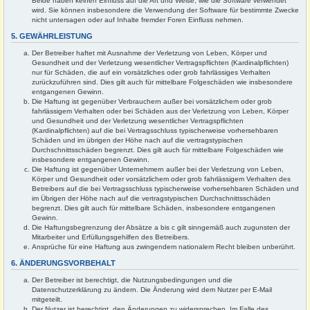
Beide haben keinen Einfluss auf die Art und Weise, wie die Software verwendet
wird. Sie können insbesondere die Verwendung der Software für bestimmte Zwecke
nicht untersagen oder auf Inhalte fremder Foren Einfluss nehmen.
5. GEWÄHRLEISTUNG
Der Betreiber haftet mit Ausnahme der Verletzung von Leben, Körper und
Gesundheit und der Verletzung wesentlicher Vertragspflichten (Kardinalpflichten)
nur für Schäden, die auf ein vorsätzliches oder grob fahrlässiges Verhalten
zurückzuführen sind. Dies gilt auch für mittelbare Folgeschäden wie insbesondere
entgangenen Gewinn.
Die Haftung ist gegenüber Verbrauchern außer bei vorsätzlichem oder grob
fahrlässigem Verhalten oder bei Schäden aus der Verletzung von Leben, Körper
und Gesundheit und der Verletzung wesentlicher Vertragspflichten
(Kardinalpflichten) auf die bei Vertragsschluss typischerweise vorhersehbaren
Schäden und im übrigen der Höhe nach auf die vertragstypischen
Durchschnittsschäden begrenzt. Dies gilt auch für mittelbare Folgeschäden wie
insbesondere entgangenen Gewinn.
Die Haftung ist gegenüber Unternehmern außer bei der Verletzung von Leben,
Körper und Gesundheit oder vorsätzlichem oder grob fahrlässigem Verhalten des
Betreibers auf die bei Vertragsschluss typischerweise vorhersehbaren Schäden und
im Übrigen der Höhe nach auf die vertragstypischen Durchschnittsschäden
begrenzt. Dies gilt auch für mittelbare Schäden, insbesondere entgangenen
Gewinn.
Die Haftungsbegrenzung der Absätze a bis c gilt sinngemäß auch zugunsten der
Mitarbeiter und Erfüllungsgehilfen des Betreibers.
Ansprüche für eine Haftung aus zwingendem nationalem Recht bleiben unberührt.
6. ÄNDERUNGSVORBEHALT
Der Betreiber ist berechtigt, die Nutzungsbedingungen und die
Datenschutzerklärung zu ändern. Die Änderung wird dem Nutzer per E-Mail
mitgeteilt.
Der Nutzer ist berechtigt, den Änderungen zu widersprechen. Im Falle des