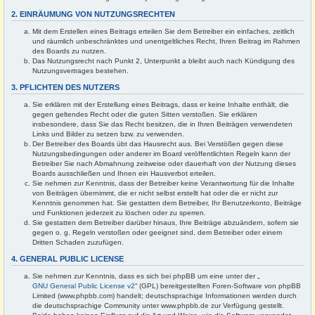
2. EINRÄUMUNG VON NUTZUNGSRECHTEN
Mit dem Erstellen eines Beitrags erteilen Sie dem Betreiber ein einfaches, zeitlich
und räumlich unbeschränktes und unentgeltliches Recht, Ihren Beitrag im Rahmen
des Boards zu nutzen.
Das Nutzungsrecht nach Punkt 2, Unterpunkt a bleibt auch nach Kündigung des
Nutzungsvertrages bestehen.
3. PFLICHTEN DES NUTZERS
Sie erklären mit der Erstellung eines Beitrags, dass er keine Inhalte enthält, die
gegen geltendes Recht oder die guten Sitten verstoßen. Sie erklären
insbesondere, dass Sie das Recht besitzen, die in Ihren Beiträgen verwendeten
Links und Bilder zu setzen bzw. zu verwenden.
Der Betreiber des Boards übt das Hausrecht aus. Bei Verstößen gegen diese
Nutzungsbedingungen oder anderer im Board veröffentlichten Regeln kann der
Betreiber Sie nach Abmahnung zeitweise oder dauerhaft von der Nutzung dieses
Boards ausschließen und Ihnen ein Hausverbot erteilen.
Sie nehmen zur Kenntnis, dass der Betreiber keine Verantwortung für die Inhalte
von Beiträgen übernimmt, die er nicht selbst erstellt hat oder die er nicht zur
Kenntnis genommen hat. Sie gestatten dem Betreiber, Ihr Benutzerkonto, Beiträge
und Funktionen jederzeit zu löschen oder zu sperren.
Sie gestatten dem Betreiber darüber hinaus, Ihre Beiträge abzuändern, sofern sie
gegen o. g. Regeln verstoßen oder geeignet sind, dem Betreiber oder einem
Dritten Schaden zuzufügen.
4. GENERAL PUBLIC LICENSE
Sie nehmen zur Kenntnis, dass es sich bei phpBB um eine unter der „
GNU General Public License v2
“ (GPL) bereitgestellten Foren-Software von phpBB
Limited (www.phpbb.com) handelt; deutschsprachige Informationen werden durch
die deutschsprachige Community unter www.phpbb.de zur Verfügung gestellt.