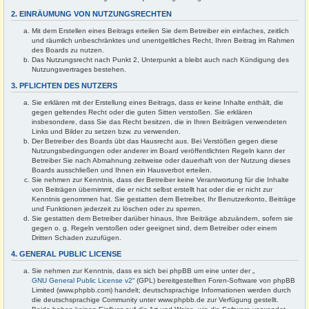
2. EINRÄUMUNG VON NUTZUNGSRECHTEN
Mit dem Erstellen eines Beitrags erteilen Sie dem Betreiber ein einfaches, zeitlich
und räumlich unbeschränktes und unentgeltliches Recht, Ihren Beitrag im Rahmen
des Boards zu nutzen.
Das Nutzungsrecht nach Punkt 2, Unterpunkt a bleibt auch nach Kündigung des
Nutzungsvertrages bestehen.
3. PFLICHTEN DES NUTZERS
Sie erklären mit der Erstellung eines Beitrags, dass er keine Inhalte enthält, die
gegen geltendes Recht oder die guten Sitten verstoßen. Sie erklären
insbesondere, dass Sie das Recht besitzen, die in Ihren Beiträgen verwendeten
Links und Bilder zu setzen bzw. zu verwenden.
Der Betreiber des Boards übt das Hausrecht aus. Bei Verstößen gegen diese
Nutzungsbedingungen oder anderer im Board veröffentlichten Regeln kann der
Betreiber Sie nach Abmahnung zeitweise oder dauerhaft von der Nutzung dieses
Boards ausschließen und Ihnen ein Hausverbot erteilen.
Sie nehmen zur Kenntnis, dass der Betreiber keine Verantwortung für die Inhalte
von Beiträgen übernimmt, die er nicht selbst erstellt hat oder die er nicht zur
Kenntnis genommen hat. Sie gestatten dem Betreiber, Ihr Benutzerkonto, Beiträge
und Funktionen jederzeit zu löschen oder zu sperren.
Sie gestatten dem Betreiber darüber hinaus, Ihre Beiträge abzuändern, sofern sie
gegen o. g. Regeln verstoßen oder geeignet sind, dem Betreiber oder einem
Dritten Schaden zuzufügen.
4. GENERAL PUBLIC LICENSE
Sie nehmen zur Kenntnis, dass es sich bei phpBB um eine unter der „
GNU General Public License v2
“ (GPL) bereitgestellten Foren-Software von phpBB
Limited (www.phpbb.com) handelt; deutschsprachige Informationen werden durch
die deutschsprachige Community unter www.phpbb.de zur Verfügung gestellt.