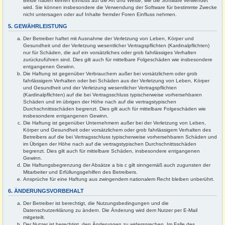
Beide haben keinen Einfluss auf die Art und Weise, wie die Software verwendet
wird. Sie können insbesondere die Verwendung der Software für bestimmte Zwecke
nicht untersagen oder auf Inhalte fremder Foren Einfluss nehmen.
5. GEWÄHRLEISTUNG
Der Betreiber haftet mit Ausnahme der Verletzung von Leben, Körper und
Gesundheit und der Verletzung wesentlicher Vertragspflichten (Kardinalpflichten)
nur für Schäden, die auf ein vorsätzliches oder grob fahrlässiges Verhalten
zurückzuführen sind. Dies gilt auch für mittelbare Folgeschäden wie insbesondere
entgangenen Gewinn.
Die Haftung ist gegenüber Verbrauchern außer bei vorsätzlichem oder grob
fahrlässigem Verhalten oder bei Schäden aus der Verletzung von Leben, Körper
und Gesundheit und der Verletzung wesentlicher Vertragspflichten
(Kardinalpflichten) auf die bei Vertragsschluss typischerweise vorhersehbaren
Schäden und im übrigen der Höhe nach auf die vertragstypischen
Durchschnittsschäden begrenzt. Dies gilt auch für mittelbare Folgeschäden wie
insbesondere entgangenen Gewinn.
Die Haftung ist gegenüber Unternehmern außer bei der Verletzung von Leben,
Körper und Gesundheit oder vorsätzlichem oder grob fahrlässigem Verhalten des
Betreibers auf die bei Vertragsschluss typischerweise vorhersehbaren Schäden und
im Übrigen der Höhe nach auf die vertragstypischen Durchschnittsschäden
begrenzt. Dies gilt auch für mittelbare Schäden, insbesondere entgangenen
Gewinn.
Die Haftungsbegrenzung der Absätze a bis c gilt sinngemäß auch zugunsten der
Mitarbeiter und Erfüllungsgehilfen des Betreibers.
Ansprüche für eine Haftung aus zwingendem nationalem Recht bleiben unberührt.
6. ÄNDERUNGSVORBEHALT
Der Betreiber ist berechtigt, die Nutzungsbedingungen und die
Datenschutzerklärung zu ändern. Die Änderung wird dem Nutzer per E-Mail
mitgeteilt.
Der Nutzer ist berechtigt, den Änderungen zu widersprechen. Im Falle des