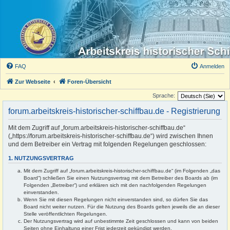
FAQ
Anmelden
Zur Webseite
Foren-Übersicht
Sprache:
forum.arbeitskreis-historischer-schiffbau.de - Registrierung
Mit dem Zugriff auf „forum.arbeitskreis-historischer-schiffbau.de“
(„https://forum.arbeitskreis-historischer-schiffbau.de“) wird zwischen Ihnen
und dem Betreiber ein Vertrag mit folgenden Regelungen geschlossen:
1. NUTZUNGSVERTRAG
Mit dem Zugriff auf „forum.arbeitskreis-historischer-schiffbau.de“ (im Folgenden „das
Board“) schließen Sie einen Nutzungsvertrag mit dem Betreiber des Boards ab (im
Folgenden „Betreiber“) und erklären sich mit den nachfolgenden Regelungen
einverstanden.
Wenn Sie mit diesen Regelungen nicht einverstanden sind, so dürfen Sie das
Board nicht weiter nutzen. Für die Nutzung des Boards gelten jeweils die an dieser
Stelle veröffentlichten Regelungen.
Der Nutzungsvertrag wird auf unbestimmte Zeit geschlossen und kann von beiden
Seiten ohne Einhaltung einer Frist jederzeit gekündigt werden.