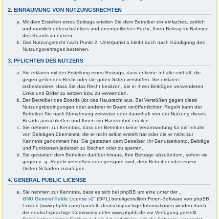
2. EINRÄUMUNG VON NUTZUNGSRECHTEN
Mit dem Erstellen eines Beitrags erteilen Sie dem Betreiber ein einfaches, zeitlich
und räumlich unbeschränktes und unentgeltliches Recht, Ihren Beitrag im Rahmen
des Boards zu nutzen.
Das Nutzungsrecht nach Punkt 2, Unterpunkt a bleibt auch nach Kündigung des
Nutzungsvertrages bestehen.
3. PFLICHTEN DES NUTZERS
Sie erklären mit der Erstellung eines Beitrags, dass er keine Inhalte enthält, die
gegen geltendes Recht oder die guten Sitten verstoßen. Sie erklären
insbesondere, dass Sie das Recht besitzen, die in Ihren Beiträgen verwendeten
Links und Bilder zu setzen bzw. zu verwenden.
Der Betreiber des Boards übt das Hausrecht aus. Bei Verstößen gegen diese
Nutzungsbedingungen oder anderer im Board veröffentlichten Regeln kann der
Betreiber Sie nach Abmahnung zeitweise oder dauerhaft von der Nutzung dieses
Boards ausschließen und Ihnen ein Hausverbot erteilen.
Sie nehmen zur Kenntnis, dass der Betreiber keine Verantwortung für die Inhalte
von Beiträgen übernimmt, die er nicht selbst erstellt hat oder die er nicht zur
Kenntnis genommen hat. Sie gestatten dem Betreiber, Ihr Benutzerkonto, Beiträge
und Funktionen jederzeit zu löschen oder zu sperren.
Sie gestatten dem Betreiber darüber hinaus, Ihre Beiträge abzuändern, sofern sie
gegen o. g. Regeln verstoßen oder geeignet sind, dem Betreiber oder einem
Dritten Schaden zuzufügen.
4. GENERAL PUBLIC LICENSE
Sie nehmen zur Kenntnis, dass es sich bei phpBB um eine unter der „
GNU General Public License v2
“ (GPL) bereitgestellten Foren-Software von phpBB
Limited (www.phpbb.com) handelt; deutschsprachige Informationen werden durch
die deutschsprachige Community unter www.phpbb.de zur Verfügung gestellt.