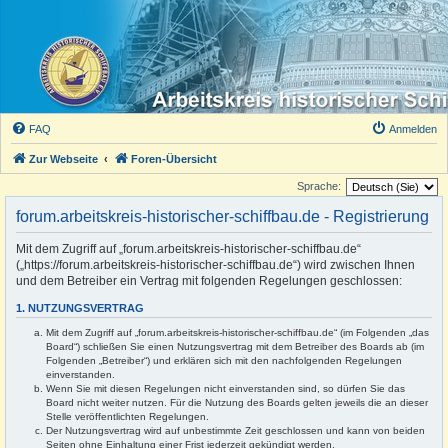
FAQ
Anmelden
Zur Webseite
Foren-Übersicht
Sprache:
forum.arbeitskreis-historischer-schiffbau.de - Registrierung
Mit dem Zugriff auf „forum.arbeitskreis-historischer-schiffbau.de“
(„https://forum.arbeitskreis-historischer-schiffbau.de“) wird zwischen Ihnen
und dem Betreiber ein Vertrag mit folgenden Regelungen geschlossen:
1. NUTZUNGSVERTRAG
Mit dem Zugriff auf „forum.arbeitskreis-historischer-schiffbau.de“ (im Folgenden „das
Board“) schließen Sie einen Nutzungsvertrag mit dem Betreiber des Boards ab (im
Folgenden „Betreiber“) und erklären sich mit den nachfolgenden Regelungen
einverstanden.
Wenn Sie mit diesen Regelungen nicht einverstanden sind, so dürfen Sie das
Board nicht weiter nutzen. Für die Nutzung des Boards gelten jeweils die an dieser
Stelle veröffentlichten Regelungen.
Der Nutzungsvertrag wird auf unbestimmte Zeit geschlossen und kann von beiden
Seiten ohne Einhaltung einer Frist jederzeit gekündigt werden.