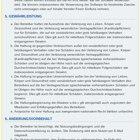
Beide haben keinen Einfluss auf die Art und Weise, wie die Software verwendet
wird. Sie können insbesondere die Verwendung der Software für bestimmte Zwecke
nicht untersagen oder auf Inhalte fremder Foren Einfluss nehmen.
5. GEWÄHRLEISTUNG
Der Betreiber haftet mit Ausnahme der Verletzung von Leben, Körper und
Gesundheit und der Verletzung wesentlicher Vertragspflichten (Kardinalpflichten)
nur für Schäden, die auf ein vorsätzliches oder grob fahrlässiges Verhalten
zurückzuführen sind. Dies gilt auch für mittelbare Folgeschäden wie insbesondere
entgangenen Gewinn.
Die Haftung ist gegenüber Verbrauchern außer bei vorsätzlichem oder grob
fahrlässigem Verhalten oder bei Schäden aus der Verletzung von Leben, Körper
und Gesundheit und der Verletzung wesentlicher Vertragspflichten
(Kardinalpflichten) auf die bei Vertragsschluss typischerweise vorhersehbaren
Schäden und im übrigen der Höhe nach auf die vertragstypischen
Durchschnittsschäden begrenzt. Dies gilt auch für mittelbare Folgeschäden wie
insbesondere entgangenen Gewinn.
Die Haftung ist gegenüber Unternehmern außer bei der Verletzung von Leben,
Körper und Gesundheit oder vorsätzlichem oder grob fahrlässigem Verhalten des
Betreibers auf die bei Vertragsschluss typischerweise vorhersehbaren Schäden und
im Übrigen der Höhe nach auf die vertragstypischen Durchschnittsschäden
begrenzt. Dies gilt auch für mittelbare Schäden, insbesondere entgangenen
Gewinn.
Die Haftungsbegrenzung der Absätze a bis c gilt sinngemäß auch zugunsten der
Mitarbeiter und Erfüllungsgehilfen des Betreibers.
Ansprüche für eine Haftung aus zwingendem nationalem Recht bleiben unberührt.
6. ÄNDERUNGSVORBEHALT
Der Betreiber ist berechtigt, die Nutzungsbedingungen und die
Datenschutzerklärung zu ändern. Die Änderung wird dem Nutzer per E-Mail
mitgeteilt.
Der Nutzer ist berechtigt, den Änderungen zu widersprechen. Im Falle des