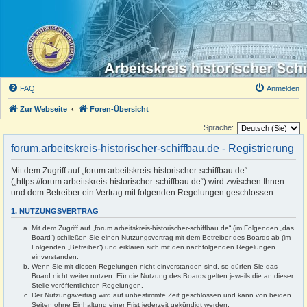
FAQ
Anmelden
Zur Webseite
Foren-Übersicht
Sprache:
forum.arbeitskreis-historischer-schiffbau.de - Registrierung
Mit dem Zugriff auf „forum.arbeitskreis-historischer-schiffbau.de“
(„https://forum.arbeitskreis-historischer-schiffbau.de“) wird zwischen Ihnen
und dem Betreiber ein Vertrag mit folgenden Regelungen geschlossen:
1. NUTZUNGSVERTRAG
Mit dem Zugriff auf „forum.arbeitskreis-historischer-schiffbau.de“ (im Folgenden „das
Board“) schließen Sie einen Nutzungsvertrag mit dem Betreiber des Boards ab (im
Folgenden „Betreiber“) und erklären sich mit den nachfolgenden Regelungen
einverstanden.
Wenn Sie mit diesen Regelungen nicht einverstanden sind, so dürfen Sie das
Board nicht weiter nutzen. Für die Nutzung des Boards gelten jeweils die an dieser
Stelle veröffentlichten Regelungen.
Der Nutzungsvertrag wird auf unbestimmte Zeit geschlossen und kann von beiden
Seiten ohne Einhaltung einer Frist jederzeit gekündigt werden.