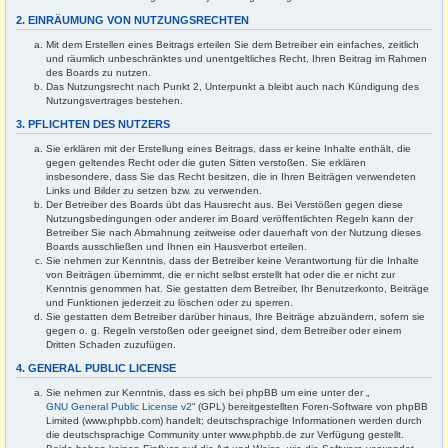
2. EINRÄUMUNG VON NUTZUNGSRECHTEN
Mit dem Erstellen eines Beitrags erteilen Sie dem Betreiber ein einfaches, zeitlich
und räumlich unbeschränktes und unentgeltliches Recht, Ihren Beitrag im Rahmen
des Boards zu nutzen.
Das Nutzungsrecht nach Punkt 2, Unterpunkt a bleibt auch nach Kündigung des
Nutzungsvertrages bestehen.
3. PFLICHTEN DES NUTZERS
Sie erklären mit der Erstellung eines Beitrags, dass er keine Inhalte enthält, die
gegen geltendes Recht oder die guten Sitten verstoßen. Sie erklären
insbesondere, dass Sie das Recht besitzen, die in Ihren Beiträgen verwendeten
Links und Bilder zu setzen bzw. zu verwenden.
Der Betreiber des Boards übt das Hausrecht aus. Bei Verstößen gegen diese
Nutzungsbedingungen oder anderer im Board veröffentlichten Regeln kann der
Betreiber Sie nach Abmahnung zeitweise oder dauerhaft von der Nutzung dieses
Boards ausschließen und Ihnen ein Hausverbot erteilen.
Sie nehmen zur Kenntnis, dass der Betreiber keine Verantwortung für die Inhalte
von Beiträgen übernimmt, die er nicht selbst erstellt hat oder die er nicht zur
Kenntnis genommen hat. Sie gestatten dem Betreiber, Ihr Benutzerkonto, Beiträge
und Funktionen jederzeit zu löschen oder zu sperren.
Sie gestatten dem Betreiber darüber hinaus, Ihre Beiträge abzuändern, sofern sie
gegen o. g. Regeln verstoßen oder geeignet sind, dem Betreiber oder einem
Dritten Schaden zuzufügen.
4. GENERAL PUBLIC LICENSE
Sie nehmen zur Kenntnis, dass es sich bei phpBB um eine unter der „
GNU General Public License v2
“ (GPL) bereitgestellten Foren-Software von phpBB
Limited (www.phpbb.com) handelt; deutschsprachige Informationen werden durch
die deutschsprachige Community unter www.phpbb.de zur Verfügung gestellt.