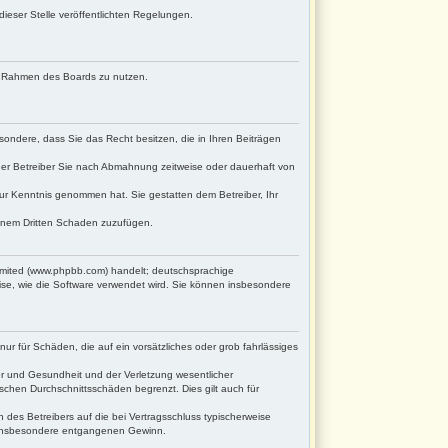
ieser Stelle veröffentlichten Regelungen.
 im Rahmen des Boards zu nutzen.
esondere, dass Sie das Recht besitzen, die in Ihren Beiträgen
der Betreiber Sie nach Abmahnung zeitweise oder dauerhaft von
t zur Kenntnis genommen hat. Sie gestatten dem Betreiber, Ihr
einem Dritten Schaden zuzufügen.
Limited (www.phpbb.com) handelt; deutschsprachige
ise, wie die Software verwendet wird. Sie können insbesondere
ur für Schäden, die auf ein vorsätzliches oder grob fahrlässiges
er und Gesundheit und der Verletzung wesentlicher
ischen Durchschnittsschäden begrenzt. Dies gilt auch für
des Betreibers auf die bei Vertragsschluss typischerweise
, insbesondere entgangenen Gewinn.