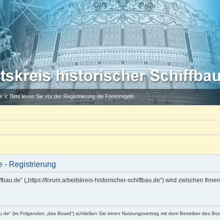
.V. Bitte lesen Sie vor der Registrierung die Forenregeln.
e - Registrierung
iffbau.de“ („https://forum.arbeitskreis-historischer-schiffbau.de“) wird zwischen Ihn
fbau.de“ (im Folgenden „das Board“) schließen Sie einen Nutzungsvertrag mit dem Betreiber des Bo