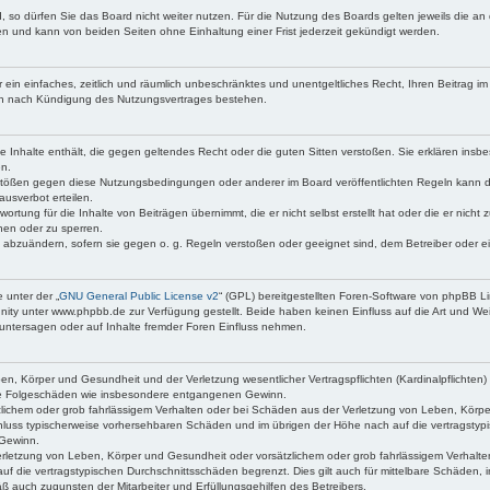
so dürfen Sie das Board nicht weiter nutzen. Für die Nutzung des Boards gelten jeweils die an d
n und kann von beiden Seiten ohne Einhaltung einer Frist jederzeit gekündigt werden.
er ein einfaches, zeitlich und räumlich unbeschränktes und unentgeltliches Recht, Ihren Beitrag
ch nach Kündigung des Nutzungsvertrages bestehen.
ine Inhalte enthält, die gegen geltendes Recht oder die guten Sitten verstoßen. Sie erklären insb
en.
rstößen gegen diese Nutzungsbedingungen oder anderer im Board veröffentlichten Regeln kann 
usverbot erteilen.
rtung für die Inhalte von Beiträgen übernimmt, die er nicht selbst erstellt hat oder die er nich
hen oder zu sperren.
ge abzuändern, sofern sie gegen o. g. Regeln verstoßen oder geeignet sind, dem Betreiber oder 
 unter der „
GNU General Public License v2
“ (GPL) bereitgestellten Foren-Software von phpBB 
ty unter www.phpbb.de zur Verfügung gestellt. Beide haben keinen Einfluss auf die Art und We
untersagen oder auf Inhalte fremder Foren Einfluss nehmen.
n, Körper und Gesundheit und der Verletzung wesentlicher Vertragspflichten (Kardinalpflichten) n
lbare Folgeschäden wie insbesondere entgangenen Gewinn.
zlichem oder grob fahrlässigem Verhalten oder bei Schäden aus der Verletzung von Leben, Körp
sschluss typischerweise vorhersehbaren Schäden und im übrigen der Höhe nach auf die vertragstyp
 Gewinn.
letzung von Leben, Körper und Gesundheit oder vorsätzlichem oder grob fahrlässigem Verhalten 
f die vertragstypischen Durchschnittsschäden begrenzt. Dies gilt auch für mittelbare Schäden
ß auch zugunsten der Mitarbeiter und Erfüllungsgehilfen des Betreibers.