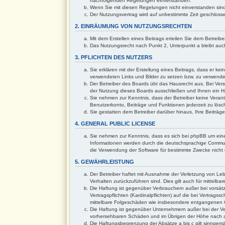
nachfolgenden Regelungen einverstanden.
Wenn Sie mit diesen Regelungen nicht einverstanden sind, 
Der Nutzungsvertrag wird auf unbestimmte Zeit geschlosse
2. EINRÄUMUNG VON NUTZUNGSRECHTEN
Mit dem Erstellen eines Beitrags erteilen Sie dem Betreib
Das Nutzungsrecht nach Punkt 2, Unterpunkt a bleibt au
3. PFLICHTEN DES NUTZERS
Sie erklären mit der Erstellung eines Beitrags, dass er ke
verwendeten Links und Bilder zu setzen bzw. zu verwend
Der Betreiber des Boards übt das Hausrecht aus. Bei Ve
der Nutzung dieses Boards ausschließen und Ihnen ein Ha
Sie nehmen zur Kenntnis, dass der Betreiber keine Verantwo
Benutzerkonto, Beiträge und Funktionen jederzeit zu lösc
Sie gestatten dem Betreiber darüber hinaus, Ihre Beiträ
4. GENERAL PUBLIC LICENSE
Sie nehmen zur Kenntnis, dass es sich bei phpBB um eine
Informationen werden durch die deutschsprachige Communi
die Verwendung der Software für bestimmte Zwecke nicht 
5. GEWÄHRLEISTUNG
Der Betreiber haftet mit Ausnahme der Verletzung von Lebe
Verhalten zurückzuführen sind. Dies gilt auch für mitte
Die Haftung ist gegenüber Verbrauchern außer bei vorsät
Vertragspflichten (Kardinalpflichten) auf die bei Vertrag
mittelbare Folgeschäden wie insbesondere entgangenen
Die Haftung ist gegenüber Unternehmern außer bei der Ver
vorhersehbaren Schäden und im Übrigen der Höhe nach au
Die Haftungsbegrenzung der Absätze a bis c gilt sinngemä