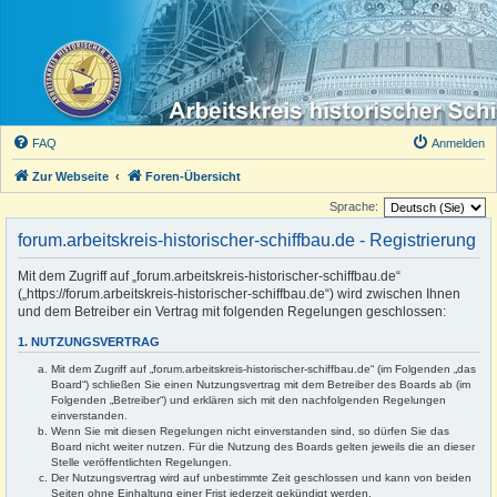
FAQ
Anmelden
Zur Webseite
Foren-Übersicht
Sprache:
forum.arbeitskreis-historischer-schiffbau.de - Registrierung
Mit dem Zugriff auf „forum.arbeitskreis-historischer-schiffbau.de“
(„https://forum.arbeitskreis-historischer-schiffbau.de“) wird zwischen Ihnen
und dem Betreiber ein Vertrag mit folgenden Regelungen geschlossen:
1. NUTZUNGSVERTRAG
Mit dem Zugriff auf „forum.arbeitskreis-historischer-schiffbau.de“ (im Folgenden „das
Board“) schließen Sie einen Nutzungsvertrag mit dem Betreiber des Boards ab (im
Folgenden „Betreiber“) und erklären sich mit den nachfolgenden Regelungen
einverstanden.
Wenn Sie mit diesen Regelungen nicht einverstanden sind, so dürfen Sie das
Board nicht weiter nutzen. Für die Nutzung des Boards gelten jeweils die an dieser
Stelle veröffentlichten Regelungen.
Der Nutzungsvertrag wird auf unbestimmte Zeit geschlossen und kann von beiden
Seiten ohne Einhaltung einer Frist jederzeit gekündigt werden.