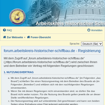
FAQ
Anmelden
Zur Webseite
Foren-Übersicht
Sprache:
forum.arbeitskreis-historischer-schiffbau.de - Registrierung
Mit dem Zugriff auf „forum.arbeitskreis-historischer-schiffbau.de“
(„https://forum.arbeitskreis-historischer-schiffbau.de“) wird zwischen Ihnen
und dem Betreiber ein Vertrag mit folgenden Regelungen geschlossen:
1. NUTZUNGSVERTRAG
Mit dem Zugriff auf „forum.arbeitskreis-historischer-schiffbau.de“ (im Folgenden „das
Board“) schließen Sie einen Nutzungsvertrag mit dem Betreiber des Boards ab (im
Folgenden „Betreiber“) und erklären sich mit den nachfolgenden Regelungen
einverstanden.
Wenn Sie mit diesen Regelungen nicht einverstanden sind, so dürfen Sie das
Board nicht weiter nutzen. Für die Nutzung des Boards gelten jeweils die an dieser
Stelle veröffentlichten Regelungen.
Der Nutzungsvertrag wird auf unbestimmte Zeit geschlossen und kann von beiden
Seiten ohne Einhaltung einer Frist jederzeit gekündigt werden.