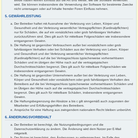
Beide haben keinen Einfluss auf die Art und Weise, wie die Software verwendet
wird. Sie können insbesondere die Verwendung der Software für bestimmte Zwecke
nicht untersagen oder auf Inhalte fremder Foren Einfluss nehmen.
5. GEWÄHRLEISTUNG
Der Betreiber haftet mit Ausnahme der Verletzung von Leben, Körper und
Gesundheit und der Verletzung wesentlicher Vertragspflichten (Kardinalpflichten)
nur für Schäden, die auf ein vorsätzliches oder grob fahrlässiges Verhalten
zurückzuführen sind. Dies gilt auch für mittelbare Folgeschäden wie insbesondere
entgangenen Gewinn.
Die Haftung ist gegenüber Verbrauchern außer bei vorsätzlichem oder grob
fahrlässigem Verhalten oder bei Schäden aus der Verletzung von Leben, Körper
und Gesundheit und der Verletzung wesentlicher Vertragspflichten
(Kardinalpflichten) auf die bei Vertragsschluss typischerweise vorhersehbaren
Schäden und im übrigen der Höhe nach auf die vertragstypischen
Durchschnittsschäden begrenzt. Dies gilt auch für mittelbare Folgeschäden wie
insbesondere entgangenen Gewinn.
Die Haftung ist gegenüber Unternehmern außer bei der Verletzung von Leben,
Körper und Gesundheit oder vorsätzlichem oder grob fahrlässigem Verhalten des
Betreibers auf die bei Vertragsschluss typischerweise vorhersehbaren Schäden und
im Übrigen der Höhe nach auf die vertragstypischen Durchschnittsschäden
begrenzt. Dies gilt auch für mittelbare Schäden, insbesondere entgangenen
Gewinn.
Die Haftungsbegrenzung der Absätze a bis c gilt sinngemäß auch zugunsten der
Mitarbeiter und Erfüllungsgehilfen des Betreibers.
Ansprüche für eine Haftung aus zwingendem nationalem Recht bleiben unberührt.
6. ÄNDERUNGSVORBEHALT
Der Betreiber ist berechtigt, die Nutzungsbedingungen und die
Datenschutzerklärung zu ändern. Die Änderung wird dem Nutzer per E-Mail
mitgeteilt.
Der Nutzer ist berechtigt, den Änderungen zu widersprechen. Im Falle des