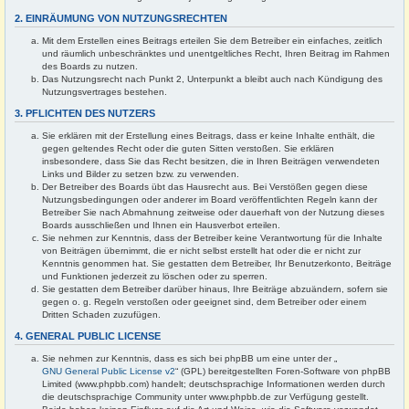
2. EINRÄUMUNG VON NUTZUNGSRECHTEN
Mit dem Erstellen eines Beitrags erteilen Sie dem Betreiber ein einfaches, zeitlich
und räumlich unbeschränktes und unentgeltliches Recht, Ihren Beitrag im Rahmen
des Boards zu nutzen.
Das Nutzungsrecht nach Punkt 2, Unterpunkt a bleibt auch nach Kündigung des
Nutzungsvertrages bestehen.
3. PFLICHTEN DES NUTZERS
Sie erklären mit der Erstellung eines Beitrags, dass er keine Inhalte enthält, die
gegen geltendes Recht oder die guten Sitten verstoßen. Sie erklären
insbesondere, dass Sie das Recht besitzen, die in Ihren Beiträgen verwendeten
Links und Bilder zu setzen bzw. zu verwenden.
Der Betreiber des Boards übt das Hausrecht aus. Bei Verstößen gegen diese
Nutzungsbedingungen oder anderer im Board veröffentlichten Regeln kann der
Betreiber Sie nach Abmahnung zeitweise oder dauerhaft von der Nutzung dieses
Boards ausschließen und Ihnen ein Hausverbot erteilen.
Sie nehmen zur Kenntnis, dass der Betreiber keine Verantwortung für die Inhalte
von Beiträgen übernimmt, die er nicht selbst erstellt hat oder die er nicht zur
Kenntnis genommen hat. Sie gestatten dem Betreiber, Ihr Benutzerkonto, Beiträge
und Funktionen jederzeit zu löschen oder zu sperren.
Sie gestatten dem Betreiber darüber hinaus, Ihre Beiträge abzuändern, sofern sie
gegen o. g. Regeln verstoßen oder geeignet sind, dem Betreiber oder einem
Dritten Schaden zuzufügen.
4. GENERAL PUBLIC LICENSE
Sie nehmen zur Kenntnis, dass es sich bei phpBB um eine unter der „
GNU General Public License v2
“ (GPL) bereitgestellten Foren-Software von phpBB
Limited (www.phpbb.com) handelt; deutschsprachige Informationen werden durch
die deutschsprachige Community unter www.phpbb.de zur Verfügung gestellt.