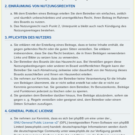
2. EINRÄUMUNG VON NUTZUNGSRECHTEN
Mit dem Erstellen eines Beitrags erteilen Sie dem Betreiber ein einfaches, zeitlich
und räumlich unbeschränktes und unentgeltliches Recht, Ihren Beitrag im Rahmen
des Boards zu nutzen.
Das Nutzungsrecht nach Punkt 2, Unterpunkt a bleibt auch nach Kündigung des
Nutzungsvertrages bestehen.
3. PFLICHTEN DES NUTZERS
Sie erklären mit der Erstellung eines Beitrags, dass er keine Inhalte enthält, die
gegen geltendes Recht oder die guten Sitten verstoßen. Sie erklären
insbesondere, dass Sie das Recht besitzen, die in Ihren Beiträgen verwendeten
Links und Bilder zu setzen bzw. zu verwenden.
Der Betreiber des Boards übt das Hausrecht aus. Bei Verstößen gegen diese
Nutzungsbedingungen oder anderer im Board veröffentlichten Regeln kann der
Betreiber Sie nach Abmahnung zeitweise oder dauerhaft von der Nutzung dieses
Boards ausschließen und Ihnen ein Hausverbot erteilen.
Sie nehmen zur Kenntnis, dass der Betreiber keine Verantwortung für die Inhalte
von Beiträgen übernimmt, die er nicht selbst erstellt hat oder die er nicht zur
Kenntnis genommen hat. Sie gestatten dem Betreiber, Ihr Benutzerkonto, Beiträge
und Funktionen jederzeit zu löschen oder zu sperren.
Sie gestatten dem Betreiber darüber hinaus, Ihre Beiträge abzuändern, sofern sie
gegen o. g. Regeln verstoßen oder geeignet sind, dem Betreiber oder einem
Dritten Schaden zuzufügen.
4. GENERAL PUBLIC LICENSE
Sie nehmen zur Kenntnis, dass es sich bei phpBB um eine unter der „
GNU General Public License v2
“ (GPL) bereitgestellten Foren-Software von phpBB
Limited (www.phpbb.com) handelt; deutschsprachige Informationen werden durch
die deutschsprachige Community unter www.phpbb.de zur Verfügung gestellt.