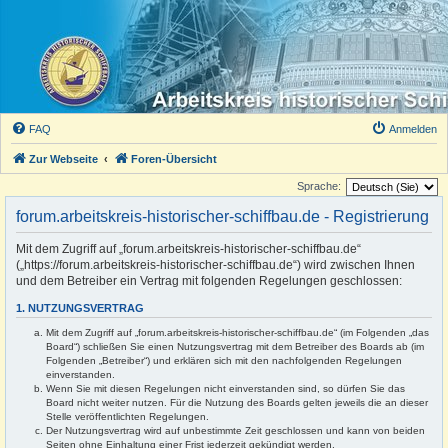
FAQ
Anmelden
Zur Webseite
Foren-Übersicht
Sprache:
forum.arbeitskreis-historischer-schiffbau.de - Registrierung
Mit dem Zugriff auf „forum.arbeitskreis-historischer-schiffbau.de“
(„https://forum.arbeitskreis-historischer-schiffbau.de“) wird zwischen Ihnen
und dem Betreiber ein Vertrag mit folgenden Regelungen geschlossen:
1. NUTZUNGSVERTRAG
Mit dem Zugriff auf „forum.arbeitskreis-historischer-schiffbau.de“ (im Folgenden „das
Board“) schließen Sie einen Nutzungsvertrag mit dem Betreiber des Boards ab (im
Folgenden „Betreiber“) und erklären sich mit den nachfolgenden Regelungen
einverstanden.
Wenn Sie mit diesen Regelungen nicht einverstanden sind, so dürfen Sie das
Board nicht weiter nutzen. Für die Nutzung des Boards gelten jeweils die an dieser
Stelle veröffentlichten Regelungen.
Der Nutzungsvertrag wird auf unbestimmte Zeit geschlossen und kann von beiden
Seiten ohne Einhaltung einer Frist jederzeit gekündigt werden.