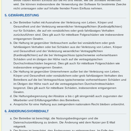
Beide haben keinen Einfluss auf die Art und Weise, wie die Software verwendet
wird. Sie können insbesondere die Verwendung der Software für bestimmte Zwecke
nicht untersagen oder auf Inhalte fremder Foren Einfluss nehmen.
5. GEWÄHRLEISTUNG
Der Betreiber haftet mit Ausnahme der Verletzung von Leben, Körper und
Gesundheit und der Verletzung wesentlicher Vertragspflichten (Kardinalpflichten)
nur für Schäden, die auf ein vorsätzliches oder grob fahrlässiges Verhalten
zurückzuführen sind. Dies gilt auch für mittelbare Folgeschäden wie insbesondere
entgangenen Gewinn.
Die Haftung ist gegenüber Verbrauchern außer bei vorsätzlichem oder grob
fahrlässigem Verhalten oder bei Schäden aus der Verletzung von Leben, Körper
und Gesundheit und der Verletzung wesentlicher Vertragspflichten
(Kardinalpflichten) auf die bei Vertragsschluss typischerweise vorhersehbaren
Schäden und im übrigen der Höhe nach auf die vertragstypischen
Durchschnittsschäden begrenzt. Dies gilt auch für mittelbare Folgeschäden wie
insbesondere entgangenen Gewinn.
Die Haftung ist gegenüber Unternehmern außer bei der Verletzung von Leben,
Körper und Gesundheit oder vorsätzlichem oder grob fahrlässigem Verhalten des
Betreibers auf die bei Vertragsschluss typischerweise vorhersehbaren Schäden und
im Übrigen der Höhe nach auf die vertragstypischen Durchschnittsschäden
begrenzt. Dies gilt auch für mittelbare Schäden, insbesondere entgangenen
Gewinn.
Die Haftungsbegrenzung der Absätze a bis c gilt sinngemäß auch zugunsten der
Mitarbeiter und Erfüllungsgehilfen des Betreibers.
Ansprüche für eine Haftung aus zwingendem nationalem Recht bleiben unberührt.
6. ÄNDERUNGSVORBEHALT
Der Betreiber ist berechtigt, die Nutzungsbedingungen und die
Datenschutzerklärung zu ändern. Die Änderung wird dem Nutzer per E-Mail
mitgeteilt.
Der Nutzer ist berechtigt, den Änderungen zu widersprechen. Im Falle des