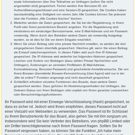
sowie Informationen über Ihre Teilnahme an Umfragen (sofern Sie nicht
angemeldet sind) gespeichert. Ferner werden Ihre Benutzer-ID, ein
Authentifizierungsschlüssel und eine Session-ID gespeichert. Die Cookies haben
standardmäßig eine Gültigkeit von einem Jahr. Alle Cookies können Sie jederzeit
über die Funktion „Alle Cookies löschen“ löschen.
Weiterhin werden die Daten gespeichert, die Sie bei der Registrierung, in Ihrem
Profil oder Ihrem persönlichem Bereich angeben. Für die Registrierung sind
mindestens ein eindeutiger Benutzername, eine E-Mail-Adresse und ein Passwort
notwendig. Wenn durch den Betreiber weitere Daten als notwendig festgelegt
wurden, so ist dies für Sie vor deren Eingabe ersichtlich.
Wenn Sie einen Beitrag oder eine private Nachricht erstellen, so werden die dort
eingegebenen Daten ebenfalls gespeichert. Gleiches gilt, wenn Sie einen Beitrag
als Entwurf zwischenspeichern. In diesen Fällen wird auch Ihre IP-Adresse
gespeichert. Die IP-Adresse wird weiterhin bei folgenden Aktionen gespeichert:
Löschen und Ändern von Beiträgen (dazu zählen Private Nachrichten und
Umfragen), Änderungen an zentralen Profildaten (E-Mail-Adresse,
Kontoaktivierung, Benutzer-Passwort) und gescheiterte Anmeldeversuche. Die von
Ihrem Browser übermittelte Browser-Kennzeichnung (User Agent) wird nur in der
„Wer ist online?“-Funktion angezeigt und nicht dauerhaft gespeichert.
Schließlich erfordern einzelne Funktionen des Boards, dass weitere Daten
gespeichert werden. Dazu gehören Ihr Abstimmungsverhalten bei Umfragen, der
Gelesen-Status von Ihren Beiträgen oder explizit von Ihnen gesetzte Lesezeichen
oder Benachrichtigungsfunktionen.
Ihr Passwort wird mit einer Einwege-Verschlüsselung (Hash) gespeichert, so
dass es sicher ist. Jedoch wird Ihnen empfohlen, dieses Passwort nicht auf
einer Vielzahl von Webseiten zu verwenden. Das Passwort ist Ihr Schlüssel
zu Ihrem Benutzerkonto für das Board, also gehen Sie mit ihm sorgsam um.
Insbesondere wird Sie kein Vertreter des Betreibers, von phpBB Limited oder
ein Dritter berechtigterweise nach Ihrem Passwort fragen. Sollten Sie Ihr
Passwort vergessen haben, so können Sie die Funktion „Ich habe mein