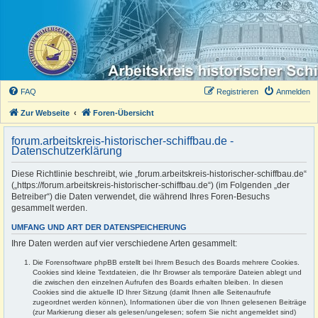
FAQ
Registrieren
Anmelden
Zur Webseite
Foren-Übersicht
forum.arbeitskreis-historischer-schiffbau.de -
Datenschutzerklärung
Diese Richtlinie beschreibt, wie „forum.arbeitskreis-historischer-schiffbau.de“
(„https://forum.arbeitskreis-historischer-schiffbau.de“) (im Folgenden „der
Betreiber“) die Daten verwendet, die während Ihres Foren-Besuchs
gesammelt werden.
UMFANG UND ART DER DATENSPEICHERUNG
Ihre Daten werden auf vier verschiedene Arten gesammelt:
Die Forensoftware phpBB erstellt bei Ihrem Besuch des Boards mehrere Cookies.
Cookies sind kleine Textdateien, die Ihr Browser als temporäre Dateien ablegt und
die zwischen den einzelnen Aufrufen des Boards erhalten bleiben. In diesen
Cookies sind die aktuelle ID Ihrer Sitzung (damit Ihnen alle Seitenaufrufe
zugeordnet werden können), Informationen über die von Ihnen gelesenen Beiträge
(zur Markierung dieser als gelesen/ungelesen; sofern Sie nicht angemeldet sind)