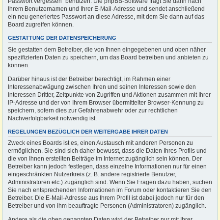
Passwort vergessen“ benutzen. Die phpBB-Software fragt Sie dann nach
Ihrem Benutzernamen und Ihrer E-Mail-Adresse und sendet anschließend
ein neu generiertes Passwort an diese Adresse, mit dem Sie dann auf das
Board zugreifen können.
GESTATTUNG DER DATENSPEICHERUNG
Sie gestatten dem Betreiber, die von Ihnen eingegebenen und oben näher
spezifizierten Daten zu speichern, um das Board betreiben und anbieten zu
können.
Darüber hinaus ist der Betreiber berechtigt, im Rahmen einer
Interessenabwägung zwischen Ihren und seinen Interessen sowie den
Interessen Dritter, Zeitpunkte von Zugriffen und Aktionen zusammen mit Ihrer
IP-Adresse und der von Ihrem Browser übermittelter Browser-Kennung zu
speichern, sofern dies zur Gefahrenabwehr oder zur rechtlichen
Nachverfolgbarkeit notwendig ist.
REGELUNGEN BEZÜGLICH DER WEITERGABE IHRER DATEN
Zweck eines Boards ist es, einen Austausch mit anderen Personen zu
ermöglichen. Sie sind sich daher bewusst, dass die Daten Ihres Profils und
die von Ihnen erstellten Beiträge im Internet zugänglich sein können. Der
Betreiber kann jedoch festlegen, dass einzelne Informationen nur für einen
eingeschränkten Nutzerkreis (z. B. andere registrierte Benutzer,
Administratoren etc.) zugänglich sind. Wenn Sie Fragen dazu haben, suchen
Sie nach entsprechenden Informationen im Forum oder kontaktieren Sie den
Betreiber. Die E-Mail-Adresse aus Ihrem Profil ist dabei jedoch nur für den
Betreiber und von ihm beauftragte Personen (Administratoren) zugänglich.
Andere als die oben genannten Daten wird der Betreiber nur mit Ihrer