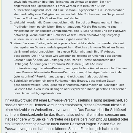
sowie Informationen über Ihre Teilnahme an Umfragen (sofern Sie nicht
angemeldet sind) gespeichert. Ferner werden Ihre Benutzer-ID, ein
Authentifizierungsschlüssel und eine Session-ID gespeichert. Die Cookies haben
standardmäßig eine Gültigkeit von einem Jahr. Alle Cookies können Sie jederzeit
über die Funktion „Alle Cookies löschen“ löschen.
Weiterhin werden die Daten gespeichert, die Sie bei der Registrierung, in Ihrem
Profil oder Ihrem persönlichem Bereich angeben. Für die Registrierung sind
mindestens ein eindeutiger Benutzername, eine E-Mail-Adresse und ein Passwort
notwendig. Wenn durch den Betreiber weitere Daten als notwendig festgelegt
wurden, so ist dies für Sie vor deren Eingabe ersichtlich.
Wenn Sie einen Beitrag oder eine private Nachricht erstellen, so werden die dort
eingegebenen Daten ebenfalls gespeichert. Gleiches gilt, wenn Sie einen Beitrag
als Entwurf zwischenspeichern. In diesen Fällen wird auch Ihre IP-Adresse
gespeichert. Die IP-Adresse wird weiterhin bei folgenden Aktionen gespeichert:
Löschen und Ändern von Beiträgen (dazu zählen Private Nachrichten und
Umfragen), Änderungen an zentralen Profildaten (E-Mail-Adresse,
Kontoaktivierung, Benutzer-Passwort) und gescheiterte Anmeldeversuche. Die von
Ihrem Browser übermittelte Browser-Kennzeichnung (User Agent) wird nur in der
„Wer ist online?“-Funktion angezeigt und nicht dauerhaft gespeichert.
Schließlich erfordern einzelne Funktionen des Boards, dass weitere Daten
gespeichert werden. Dazu gehören Ihr Abstimmungsverhalten bei Umfragen, der
Gelesen-Status von Ihren Beiträgen oder explizit von Ihnen gesetzte Lesezeichen
oder Benachrichtigungsfunktionen.
Ihr Passwort wird mit einer Einwege-Verschlüsselung (Hash) gespeichert, so
dass es sicher ist. Jedoch wird Ihnen empfohlen, dieses Passwort nicht auf
einer Vielzahl von Webseiten zu verwenden. Das Passwort ist Ihr Schlüssel
zu Ihrem Benutzerkonto für das Board, also gehen Sie mit ihm sorgsam um.
Insbesondere wird Sie kein Vertreter des Betreibers, von phpBB Limited oder
ein Dritter berechtigterweise nach Ihrem Passwort fragen. Sollten Sie Ihr
Passwort vergessen haben, so können Sie die Funktion „Ich habe mein