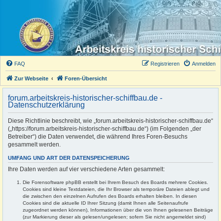
FAQ
Registrieren
Anmelden
Zur Webseite
Foren-Übersicht
forum.arbeitskreis-historischer-schiffbau.de -
Datenschutzerklärung
Diese Richtlinie beschreibt, wie „forum.arbeitskreis-historischer-schiffbau.de“
(„https://forum.arbeitskreis-historischer-schiffbau.de“) (im Folgenden „der
Betreiber“) die Daten verwendet, die während Ihres Foren-Besuchs
gesammelt werden.
UMFANG UND ART DER DATENSPEICHERUNG
Ihre Daten werden auf vier verschiedene Arten gesammelt:
Die Forensoftware phpBB erstellt bei Ihrem Besuch des Boards mehrere Cookies.
Cookies sind kleine Textdateien, die Ihr Browser als temporäre Dateien ablegt und
die zwischen den einzelnen Aufrufen des Boards erhalten bleiben. In diesen
Cookies sind die aktuelle ID Ihrer Sitzung (damit Ihnen alle Seitenaufrufe
zugeordnet werden können), Informationen über die von Ihnen gelesenen Beiträge
(zur Markierung dieser als gelesen/ungelesen; sofern Sie nicht angemeldet sind)