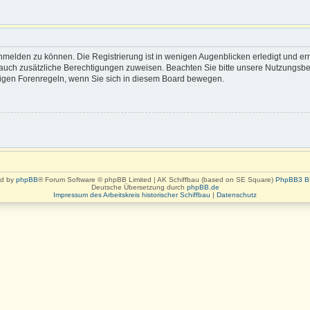
nmelden zu können. Die Registrierung ist in wenigen Augenblicken erledigt und erm
rn auch zusätzliche Berechtigungen zuweisen. Beachten Sie bitte unsere Nutzung
eiligen Forenregeln, wenn Sie sich in diesem Board bewegen.
d by
phpBB
® Forum Software © phpBB Limited | AK Schiffbau (based on SE Square)
PhpBB3 B
Deutsche Übersetzung durch
phpBB.de
Impressum des Arbeitskreis historischer Schiffbau
|
Datenschutz