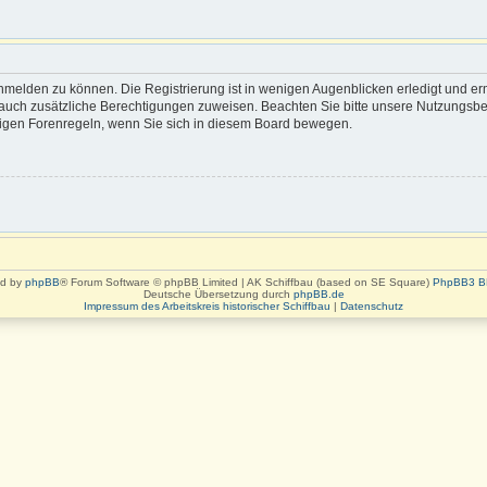
nmelden zu können. Die Registrierung ist in wenigen Augenblicken erledigt und erm
rn auch zusätzliche Berechtigungen zuweisen. Beachten Sie bitte unsere Nutzung
eiligen Forenregeln, wenn Sie sich in diesem Board bewegen.
d by
phpBB
® Forum Software © phpBB Limited | AK Schiffbau (based on SE Square)
PhpBB3 B
Deutsche Übersetzung durch
phpBB.de
Impressum des Arbeitskreis historischer Schiffbau
|
Datenschutz